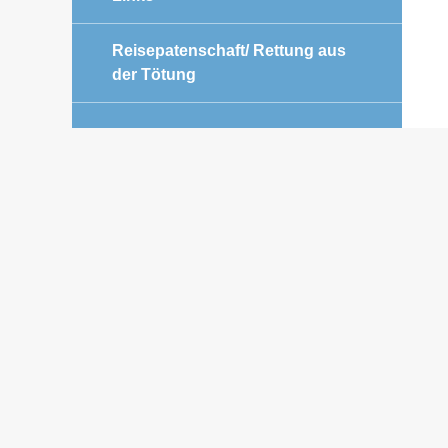
Reisepatenschaft/ Rettung aus
der Tötung
HELFEN SIE MIT IHREM
EINKAUF
Geld für die Zeckenmittel wird
dringend benötigt.