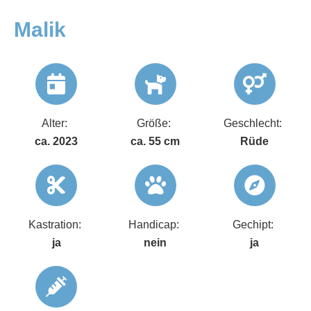
Malik
Alter:
Größe:
Geschlecht:
ca. 2023
ca. 55 cm
Rüde
Kastration:
Handicap:
Gechipt:
ja
nein
ja