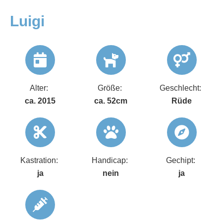
Luigi
Alter:
Größe:
Geschlecht:
ca. 2015
ca. 52cm
Rüde
Kastration:
Handicap:
Gechipt:
ja
nein
ja