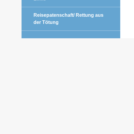
Reisepatenschaft/ Rettung aus
der Tötung
HELFEN SIE MIT IHREM
EINKAUF
Geld für die Zeckenmittel wird
dringend benötigt.