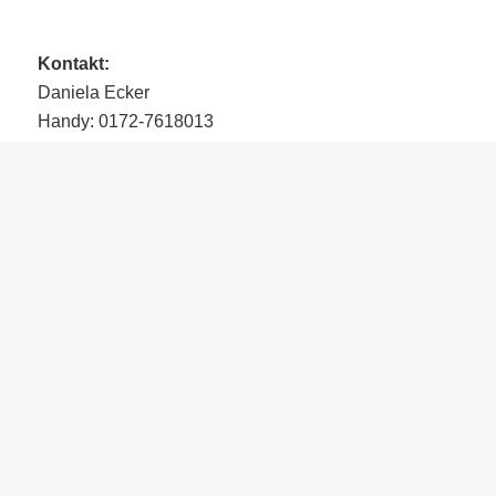
Kontakt:
Daniela Ecker
Handy: 0172-7618013
d.ecker@pfotenfreunde-rumaenien.de
KONTAKTFORMULAR
Sie haben eine Frage oder möchten
Dandy
sogar adoptier
folgende Kontaktformular oder schreiben Sie dem Vermittl
Nachricht!
Vollständiger Name *
E-Mail-Adresse *