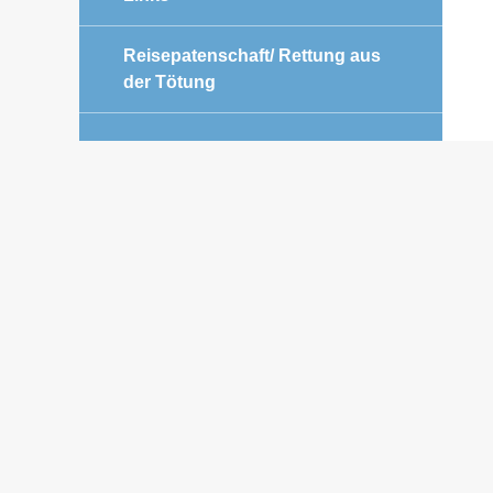
Reisepatenschaft/ Rettung aus
der Tötung
HELFEN SIE MIT IHREM
EINKAUF
Geld für die Zeckenmittel wird
dringend benötigt.