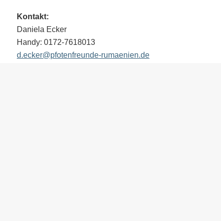
Kontakt:
Daniela Ecker
Handy: 0172-7618013
d.ecker@pfotenfreunde-rumaenien.de
KONTAKTFORMULAR
Sie haben eine Frage oder möchten
Barry
sogar adoptiere
folgende Kontaktformular oder schreiben Sie dem Vermittl
Nachricht!
Vollständiger Name *
E-Mail-Adresse *