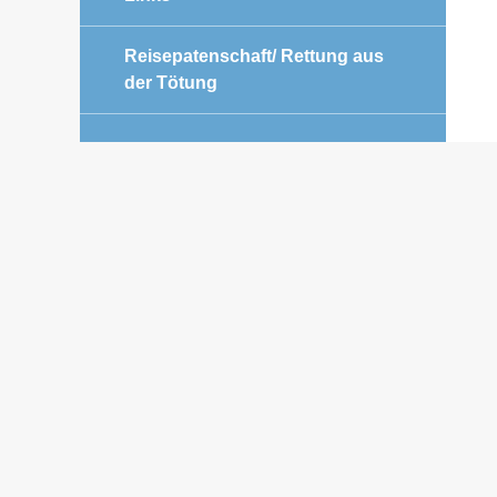
Reisepatenschaft/ Rettung aus
der Tötung
HELFEN SIE MIT IHREM
EINKAUF
Geld für die Zeckenmittel wird
dringend benötigt.